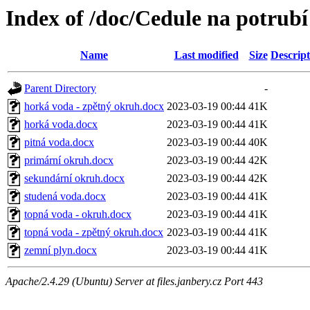
Index of /doc/Cedule na potrubí
Name
Last modified
Size
Descript
Parent Directory
-
horká voda - zpětný okruh.docx
2023-03-19 00:44
41K
horká voda.docx
2023-03-19 00:44
41K
pitná voda.docx
2023-03-19 00:44
40K
primární okruh.docx
2023-03-19 00:44
42K
sekundární okruh.docx
2023-03-19 00:44
42K
studená voda.docx
2023-03-19 00:44
41K
topná voda - okruh.docx
2023-03-19 00:44
41K
topná voda - zpětný okruh.docx
2023-03-19 00:44
41K
zemní plyn.docx
2023-03-19 00:44
41K
Apache/2.4.29 (Ubuntu) Server at files.janbery.cz Port 443